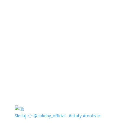
Sleduj 👉 @cokeby_official . #citaty #motivaci