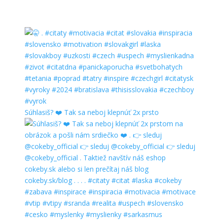
Súhlasiš? ❤️ Tak sa neboj klepnúť 2x prsto