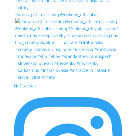
Pamätaj 😏 . 👉 sleduj @cokeby_official 👉
Načítať viac