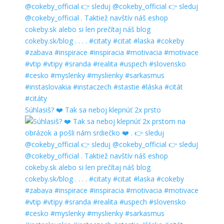
Súhlasiš? ❤️ Tak sa neboj klepnúť 2x prsto