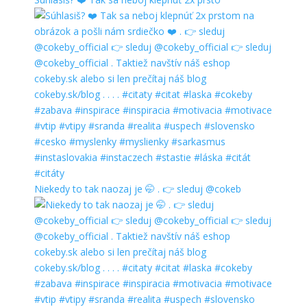
Niekedy to tak naozaj je 🤭 . 👉 sleduj @cokeb