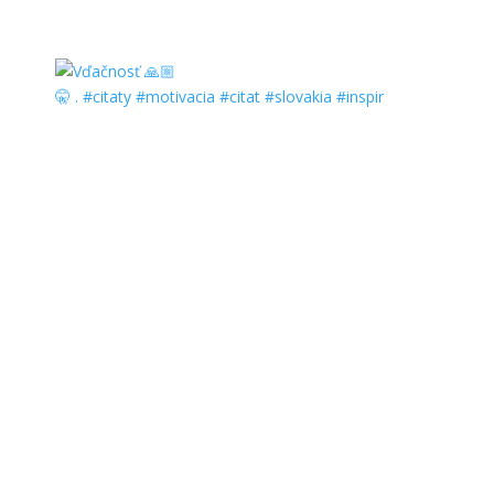
🤫 . #citaty #motivacia #citat #slovakia #inspir