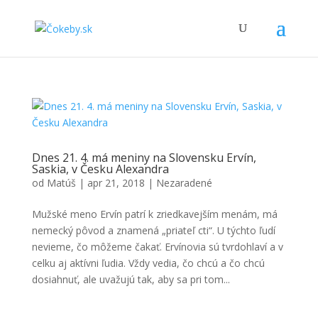
Dnes 21. 4. má meniny na Slovensku Ervín,
Saskia, v Česku Alexandra
od
Matúš
|
apr 21, 2018
|
Nezaradené
Mužské meno Ervín patrí k zriedkavejším menám, má
nemecký pôvod a znamená „priateľ cti“. U týchto ľudí
nevieme, čo môžeme čakať. Ervínovia sú tvrdohlaví a v
celku aj aktívni ľudia. Vždy vedia, čo chcú a čo chcú
dosiahnuť, ale uvažujú tak, aby sa pri tom...