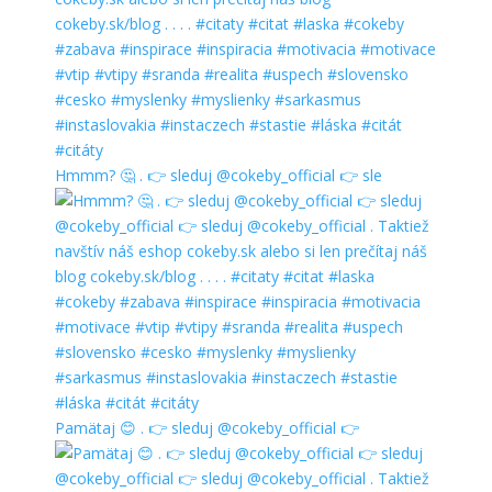
Hmmm? 🤔 . 👉 sleduj @cokeby_official 👉 sle
Pamätaj 😊 . 👉 sleduj @cokeby_official 👉