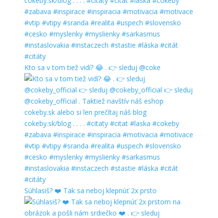
Kto sa v tom tiež vidí? 😂 . 👉 sleduj @coke
Súhlasiš? ❤️ Tak sa neboj klepnúť 2x prsto