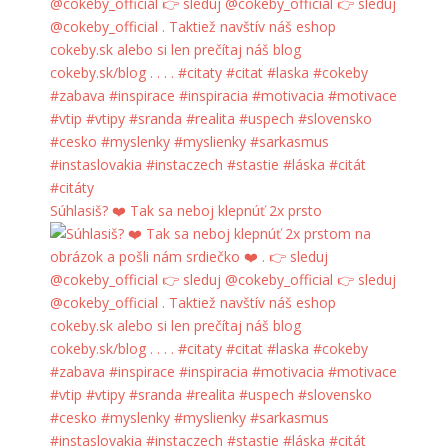
Súhlasiš? ❤️ Tak sa neboj klepnúť 2x prsto