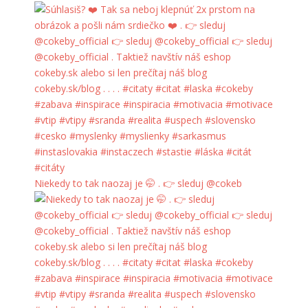
Niekedy to tak naozaj je 🤭 . 👉 sleduj @cokeb