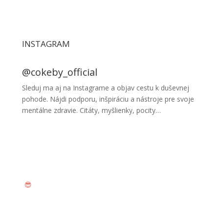
INSTAGRAM
@cokeby_official
Sleduj ma aj na Instagrame a objav cestu k duševnej
pohode. Nájdi podporu, inšpiráciu a nástroje pre svoje
mentálne zdravie. Citáty, myšlienky, pocity…
SLEDUJ MÔJ INSTAGRAM
😎