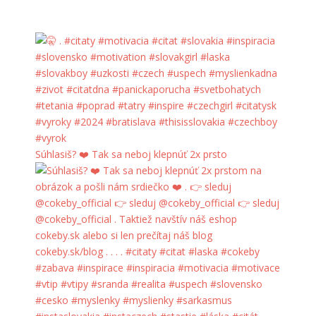
Súhlasiš? ❤️ Tak sa neboj klepnúť 2x prsto