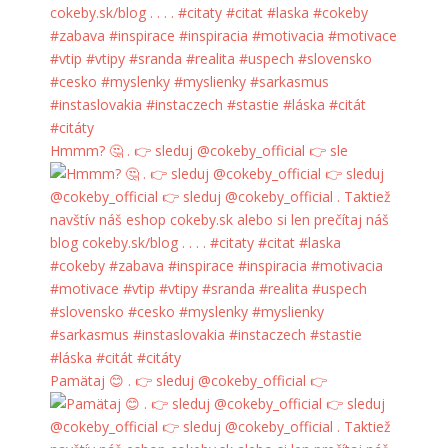
Hmmm? 🤔 . 👉 sleduj @cokeby_official 👉 sle
Pamätaj 😊 . 👉 sleduj @cokeby_official 👉