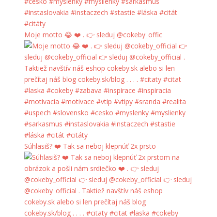
Moje motto 😂 ❤️ . 👉 sleduj @cokeby_offic
Súhlasiš? ❤️ Tak sa neboj klepnúť 2x prsto