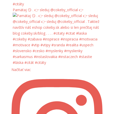
Pamätaj 😏 . 👉 sleduj @cokeby_official 👉
Načítať viac