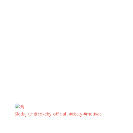
Sleduj 👉 @cokeby_official . #citaty #motivaci