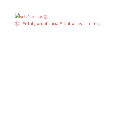
🤫 . #citaty #motivacia #citat #slovakia #inspir