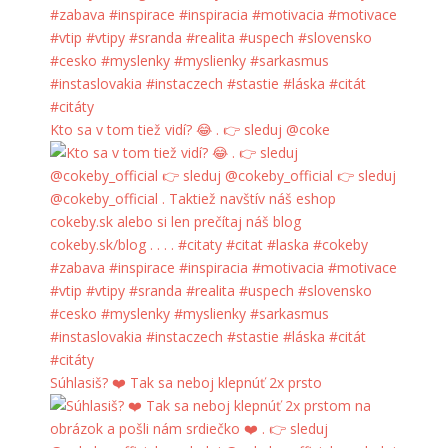
Kto sa v tom tiež vidí? 😂 . 👉 sleduj @coke
Súhlasiš? ❤️ Tak sa neboj klepnúť 2x prsto