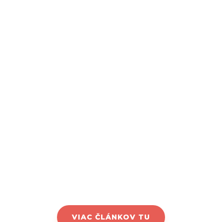
svojou dušou a duchovnou stránkou, je rovnako
dôležité objaviť hĺbku a význam nášho tela a
telesnosti. V tomto článku sa...
Čítať viac
Matúš
máj 7, 2023
0 Comments
VIAC ČLÁNKOV TU