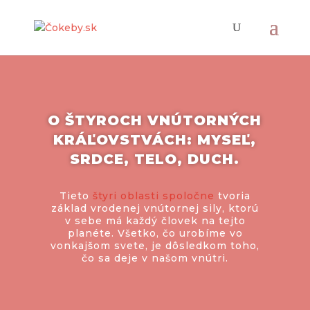
O ŠTYROCH VNÚTORNÝCH
KRÁĽOVSTVÁCH: MYSEĽ,
SRDCE, TELO, DUCH.
Tieto
štyri oblasti spoločne
tvoria
základ vrodenej vnútornej sily, ktorú
v sebe má každý človek na tejto
planéte. Všetko, čo urobíme vo
vonkajšom svete, je dôsledkom toho,
čo sa deje v našom vnútri.