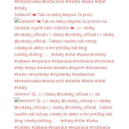
Súhlasiš? ❤️ Tak sa neboj klepnúť 2x prsto
Hmmm? 🤔 . 👉 sleduj @cokeby_official 👉 sle