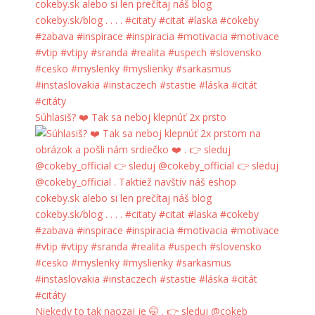
Súhlasiš? ❤️ Tak sa neboj klepnúť 2x prsto
Niekedy to tak naozaj je 🤭 . 👉 sleduj @cokeb