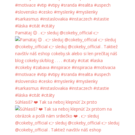
Pamätaj 😊 . 👉 sleduj @cokeby_official 👉
Súhlasiš? ❤️ Tak sa neboj klepnúť 2x prsto