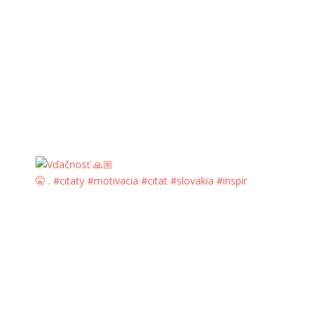
🤫 . #citaty #motivacia #citat #slovakia #inspir