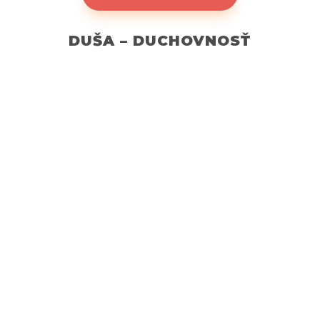
DUŠA – DUCHOVNOSŤ
Celistvosť človeka
Duša - Duchovnosť
Myseľ -
Psychológia
Srdce - Emocionalita
Telo -
Telesnosť
Zaujímavosti
Rovnováha medzi telom,
srdcom, mysľou a duchom:
Hľadanie harmónie a plnosti
V hektickom a náročnom svete, v ktorom žijeme,
často sa stratíme v rôznych povinnostiach a
starostiach. V tomto rýchlom tempe života je
dôležité si uvedomiť význam nájdenia rovnováhy
medzi telom, srdcom, mysľou a duchom. Táto
rovnováha nám umožňuje žiť plnohodnotný...
Čítať viac