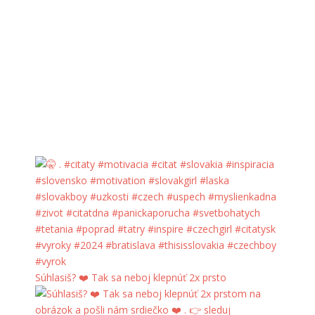
Súhlasiš? ❤️ Tak sa neboj klepnúť 2x prsto