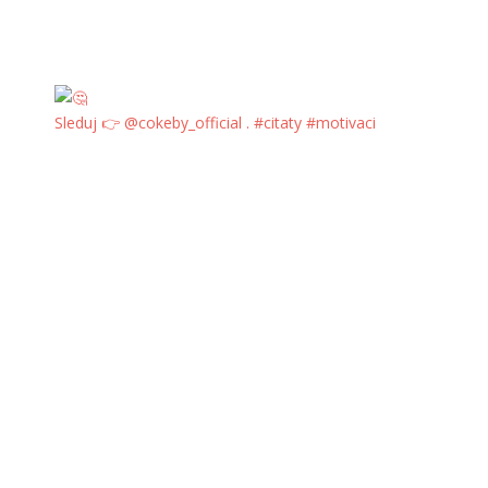
Sleduj 👉 @cokeby_official . #citaty #motivaci