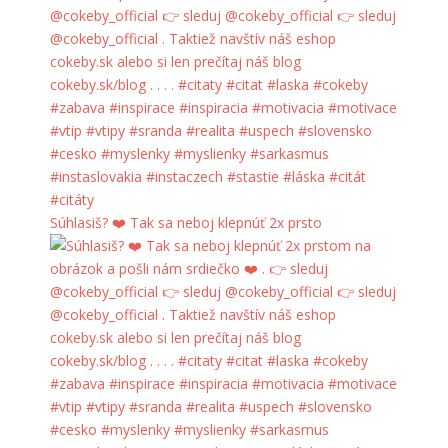
Súhlasiš? ❤️ Tak sa neboj klepnúť 2x prsto