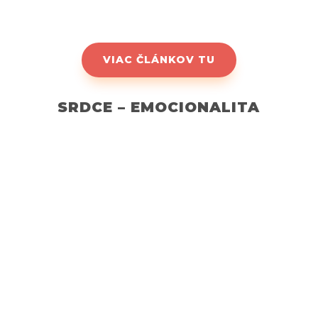
VIAC ČLÁNKOV TU
SRDCE – EMOCIONALITA
Celistvosť človeka
Srdce - Emocionalita
Srdce: Emocionalita a jej
význam v našom živote
Srdce je symbolom lásky a emocionality. Vo
vzťahu k emóciám má srdce dôležitú úlohu,
pretože je sídlom intenzívnych pocitov a reakcií. V
tomto článku sa pozrieme na význam srdca v
kontexte emocionality a jej vplyv na naše
každodenné životy. Srdce a emócie: Hlboký...
Čítať viac