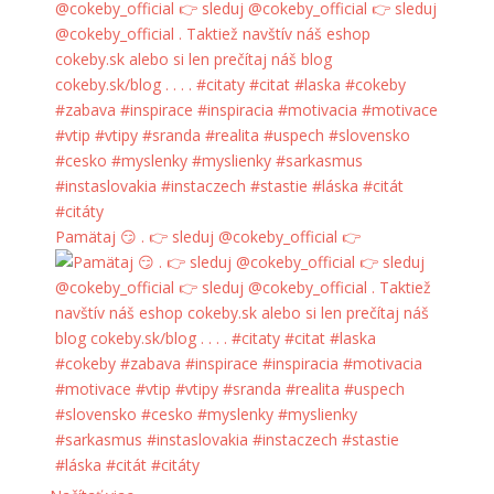
Pamätaj 😏 . 👉 sleduj @cokeby_official 👉