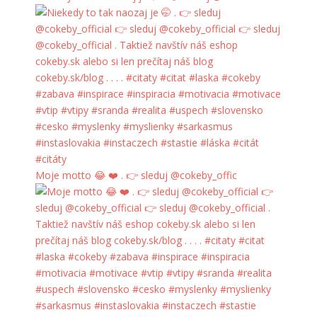
Moje motto 😂 ❤️ . 👉 sleduj @cokeby_offic