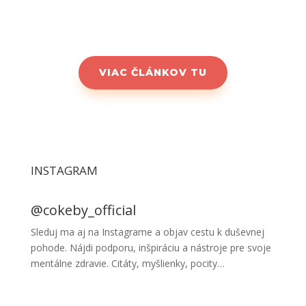
Matúš
máj 28, 2023
0 Comments
VIAC ČLÁNKOV TU
INSTAGRAM
@cokeby_official
Sleduj ma aj na Instagrame a objav cestu k duševnej
pohode. Nájdi podporu, inšpiráciu a nástroje pre svoje
mentálne zdravie. Citáty, myšlienky, pocity…