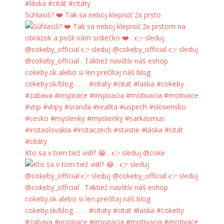
Súhlasiš? ❤️ Tak sa neboj klepnúť 2x prsto
Kto sa v tom tiež vidí? 😂 . 👉 sleduj @coke