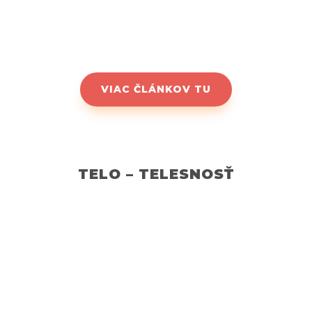
Matúš
máj 7, 2023
0 Comments
VIAC ČLÁNKOV TU
TELO – TELESNOSŤ
Celistvosť človeka
Telo - Telesnosť
Telo – Telesnosť ako dôležitý
článok v ľudskej celistvosti
Telo a telesnosť sú kľúčovými aspektmi ľudskej
existencie, ktoré nám umožňujú prežívať svet
fyzickej reality. Aj keď sa často zamýšľame nad