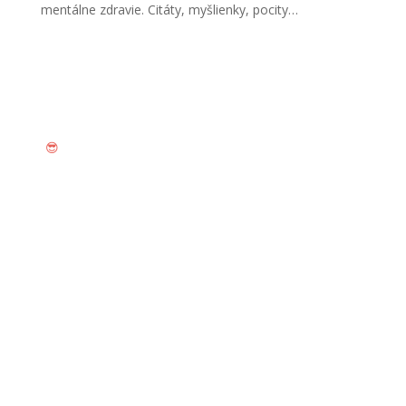
mentálne zdravie. Citáty, myšlienky, pocity…
SLEDUJ MÔJ INSTAGRAM
😎