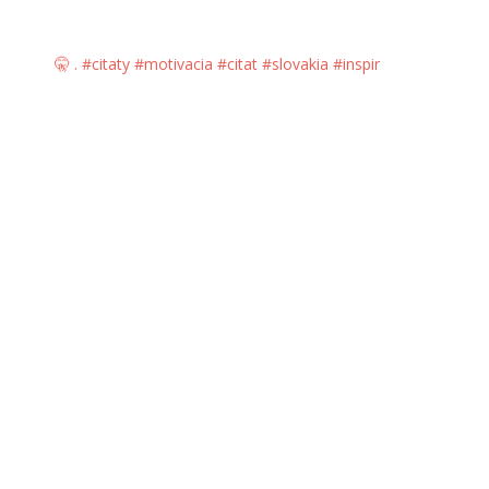
🤫 . #citaty #motivacia #citat #slovakia #inspir