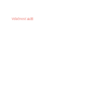
Vďačnosť 🙏🏼