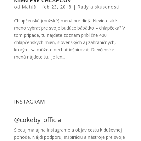
MIEN PRE CHLAPCOV
od
Matúš
|
feb 23, 2018
|
Rady a skúsenosti
Chlapčenské (mužské) mená pre dieťa Neviete aké
meno vybrať pre svoje budúce bábätko – chlapčeka? V
tom prípade, tu nájdete zoznam približne 400
chlapčenských mien, slovenských aj zahraničných,
ktorými sa môžete nechať inšpirovať. Dievčenské
mená nájdete tu. Je len...
INSTAGRAM
@cokeby_official
Sleduj ma aj na Instagrame a objav cestu k duševnej
pohode. Nájdi podporu, inšpiráciu a nástroje pre svoje