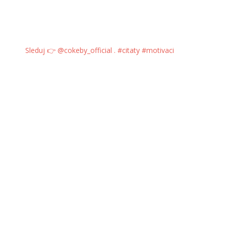
Sleduj 👉 @cokeby_official . #citaty #motivaci