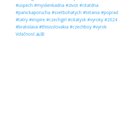
Vďačnosť 🙏🏼