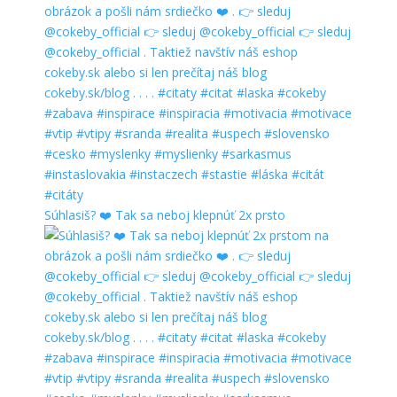
Súhlasiš? ❤️ Tak sa neboj klepnúť 2x prsto