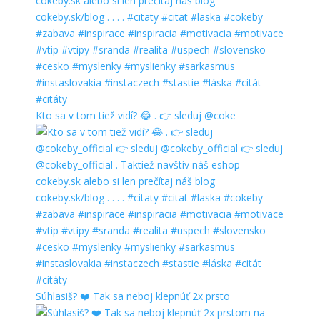
Kto sa v tom tiež vidí? 😂 . 👉 sleduj @coke
Súhlasiš? ❤️ Tak sa neboj klepnúť 2x prsto