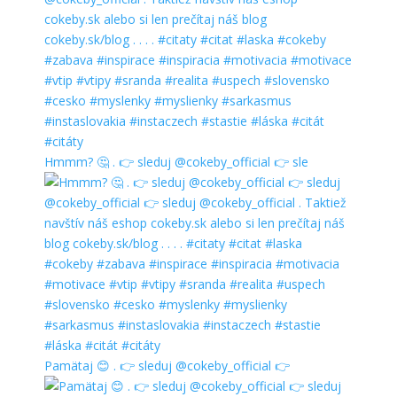
Hmmm? 🤔 . 👉 sleduj @cokeby_official 👉 sle
Pamätaj 😊 . 👉 sleduj @cokeby_official 👉