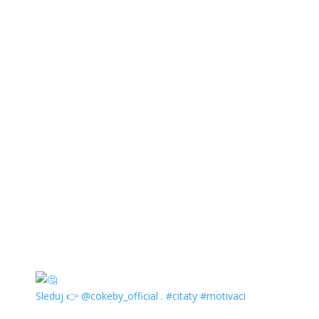
Sleduj 👉 @cokeby_official . #citaty #motivaci