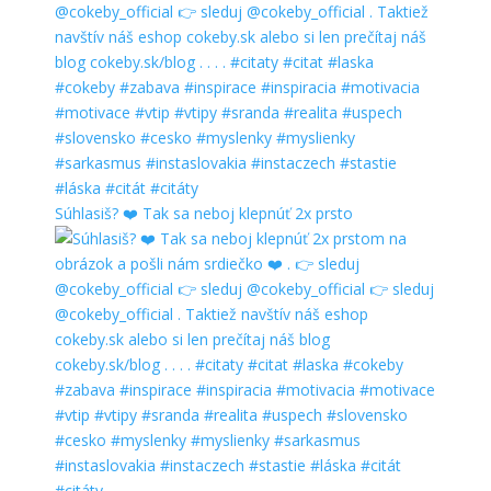
Súhlasiš? ❤️ Tak sa neboj klepnúť 2x prsto