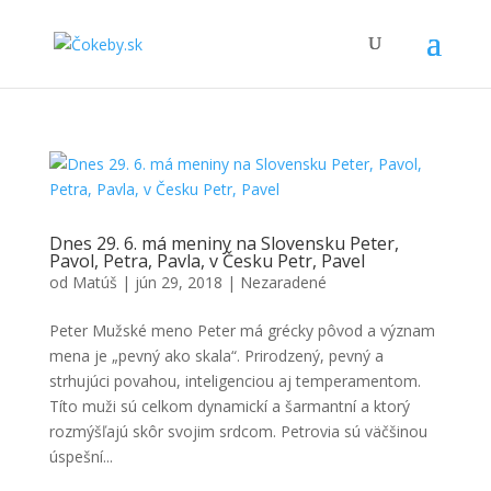
Dnes 29. 6. má meniny na Slovensku Peter,
Pavol, Petra, Pavla, v Česku Petr, Pavel
od
Matúš
|
jún 29, 2018
|
Nezaradené
Peter Mužské meno Peter má grécky pôvod a význam
mena je „pevný ako skala“. Prirodzený, pevný a
strhujúci povahou, inteligenciou aj temperamentom.
Títo muži sú celkom dynamickí a šarmantní a ktorý
rozmýšľajú skôr svojim srdcom. Petrovia sú väčšinou
úspešní...