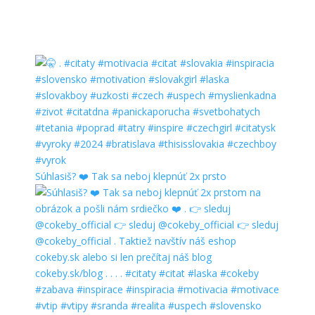
Súhlasiš? ❤️ Tak sa neboj klepnúť 2x prsto