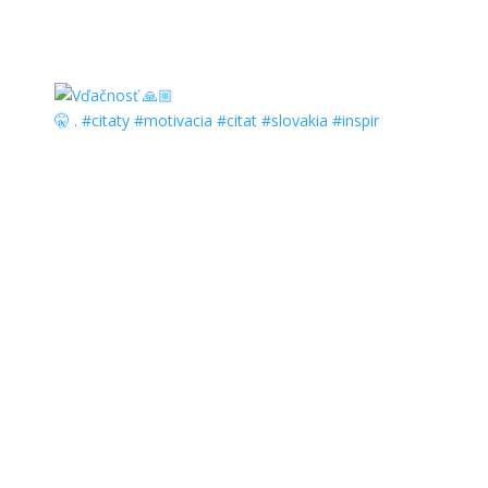
🤫 . #citaty #motivacia #citat #slovakia #inspir