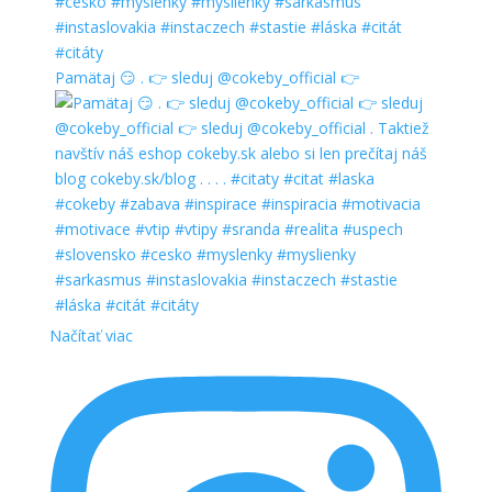
Pamätaj 😏 . 👉 sleduj @cokeby_official 👉
Načítať viac