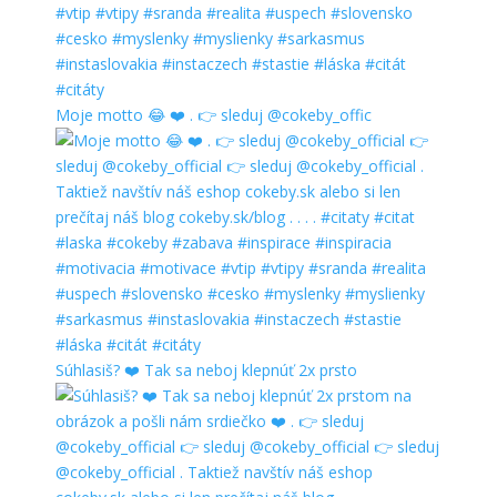
Moje motto 😂 ❤️ . 👉 sleduj @cokeby_offic
Súhlasiš? ❤️ Tak sa neboj klepnúť 2x prsto