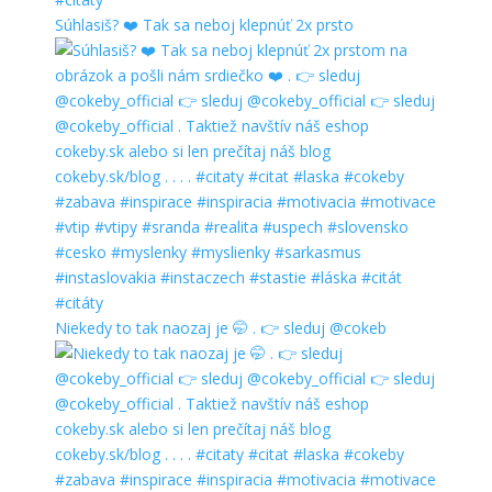
Súhlasiš? ❤️ Tak sa neboj klepnúť 2x prsto
Niekedy to tak naozaj je 🤭 . 👉 sleduj @cokeb