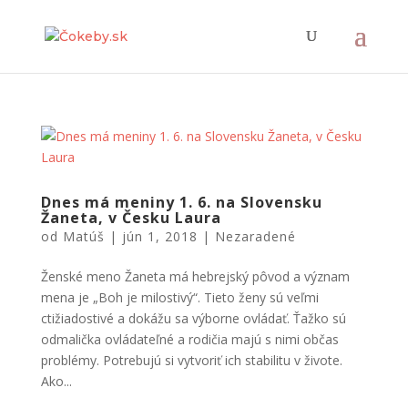
Dnes má meniny 1. 6. na Slovensku
Žaneta, v Česku Laura
od
Matúš
|
jún 1, 2018
|
Nezaradené
Ženské meno Žaneta má hebrejský pôvod a význam
mena je „Boh je milostivý“. Tieto ženy sú veľmi
ctižiadostivé a dokážu sa výborne ovládať. Ťažko sú
odmalička ovládateľné a rodičia majú s nimi občas
problémy. Potrebujú si vytvoriť ich stabilitu v živote.
Ako...