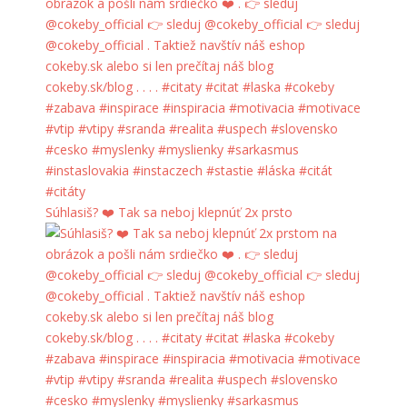
Súhlasiš? ❤️ Tak sa neboj klepnúť 2x prsto