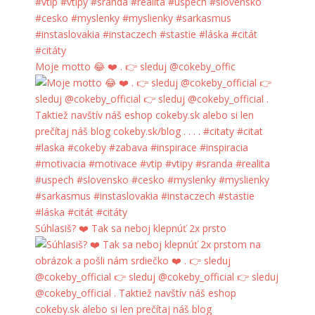
Moje motto 😂 ❤️ . 👉 sleduj @cokeby_offic
Súhlasiš? ❤️ Tak sa neboj klepnúť 2x prsto