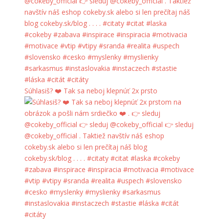
Súhlasiš? ❤️ Tak sa neboj klepnúť 2x prsto