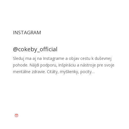
INSTAGRAM
@cokeby_official
Sleduj ma aj na Instagrame a objav cestu k duševnej
pohode. Nájdi podporu, inšpiráciu a nástroje pre svoje
mentálne zdravie. Citáty, myšlienky, pocity…
SLEDUJ MÔJ INSTAGRAM
😎