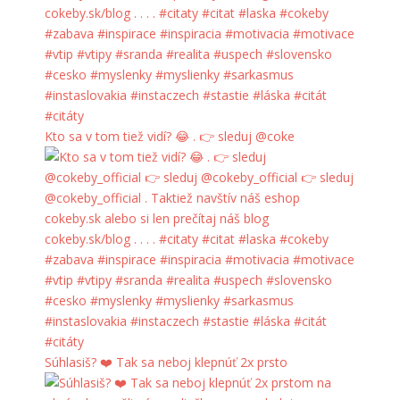
Kto sa v tom tiež vidí? 😂 . 👉 sleduj @coke
Súhlasiš? ❤️ Tak sa neboj klepnúť 2x prsto