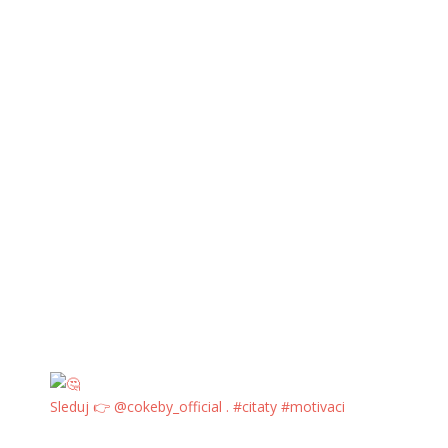
Sleduj 👉 @cokeby_official . #citaty #motivaci