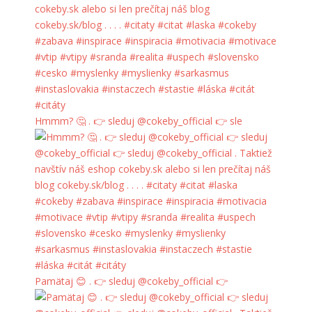
Hmmm? 🤔 . 👉 sleduj @cokeby_official 👉 sle
Pamätaj 😊 . 👉 sleduj @cokeby_official 👉