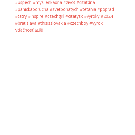
Vďačnosť 🙏🏼