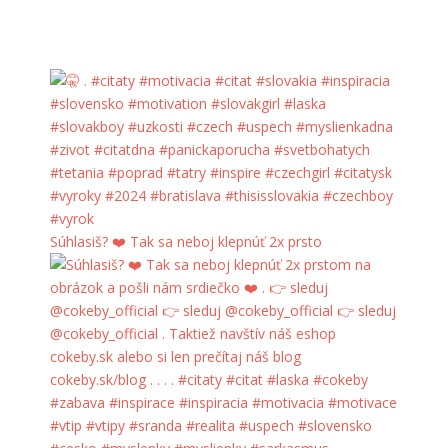
Súhlasiš? ❤️ Tak sa neboj klepnúť 2x prsto