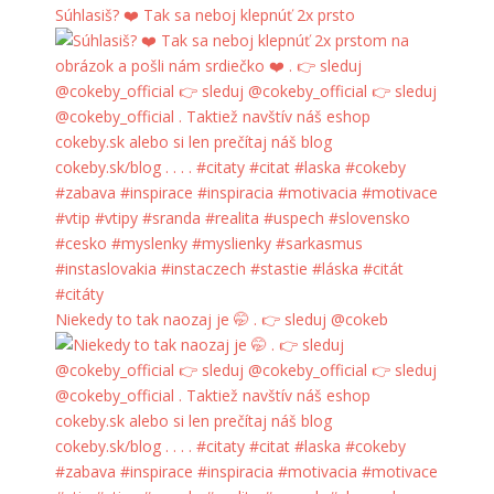
Súhlasiš? ❤️ Tak sa neboj klepnúť 2x prsto
Niekedy to tak naozaj je 🤭 . 👉 sleduj @cokeb