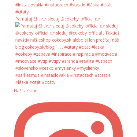
Pamätaj 😏 . 👉 sleduj @cokeby_official 👉
Načítať viac