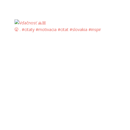
🤫 . #citaty #motivacia #citat #slovakia #inspir