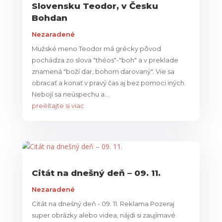
Slovensku Teodor, v Česku
Bohdan
Nezaradené
Mužské meno Teodor má grécky pôvod
pochádza zo slova "théos"-"boh" a v preklade
znamená "boží dar, bohom darovaný". Vie sa
obracať a konať v pravý čas aj bez pomoci iných.
Nebojí sa neúspechu a...
preèítajte si viac
Citát na dnešný deň – 09. 11.
Nezaradené
Citát na dnešný deň - 09. 11. Reklama Pozeraj
super obrázky alebo videa, nájdi si zaujímavé