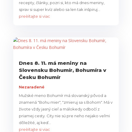
recepty, články, pozri si, kto má dnes meniny,
sprav si super kvíz alebo sa len tak inšpiruj...
preèítajte si viac
Dnes 8. 11. má meniny na
Slovensku Bohumír, Bohumíra v
Česku Bohumír
Nezaradené
Mužské meno Bohumír má slovanský pôvod a
znamená "Bohu mier", "zmieruj sa s Bohom". Má v
živote vždy jasný cieľ a málokedy odbočí z
priamej cesty. City nie sú pre neho nejako veľmi
dôležité, aj keď...
preèítajte si viac