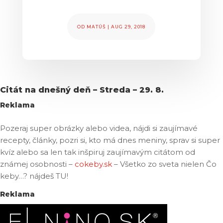
OD
MATÚŠ
|
AUG 29, 2018
Citát na dnešný deň – Streda – 29. 8.
Reklama
Pozeraj super obrázky alebo videa, nájdi si zaujímavé
recepty, články, pozri si, kto má dnes meniny, sprav si super
kvíz alebo sa len tak inšpiruj zaujímavým citátom od
známej osobnosti –
cokeby.sk
– Všetko zo sveta nielen Čo
keby…? nájdeš TU!
Reklama