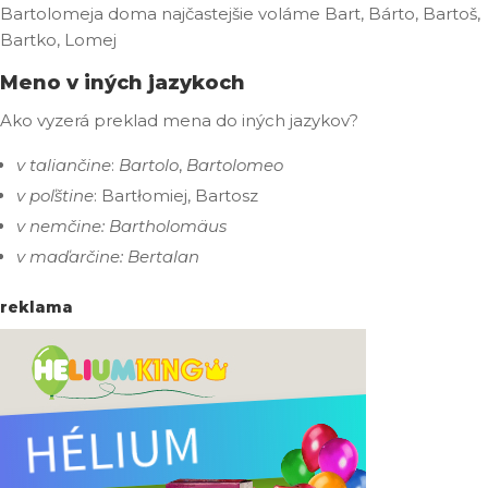
Bartolomeja doma najčastejšie voláme Bart, Bárto, Bartoš,
Bartko, Lomej
Meno v iných jazykoch
Ako vyzerá preklad mena do iných jazykov?
v taliančine
:
Bartolo
,
Bartolomeo
v poľštine
: Bartłomiej, Bartosz
v nemčine:
Bartholomäus
v maďarčine:
Bertalan
reklama