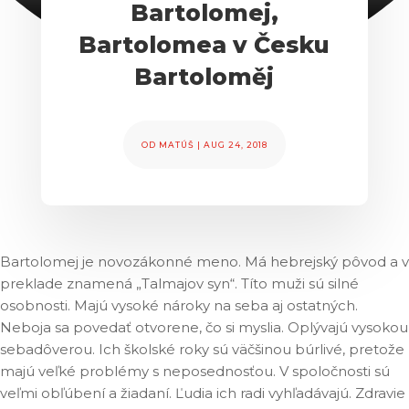
Bartolomej,
Bartolomea v Česku
Bartoloměj
OD
MATÚŠ
|
AUG 24, 2018
Bartolomej je novozákonné meno. Má hebrejský pôvod a v
preklade znamená „Talmajov syn“. Títo muži sú silné
osobnosti. Majú vysoké nároky na seba aj ostatných.
Neboja sa povedať otvorene, čo si myslia. Oplývajú vysokou
sebadôverou. Ich školské roky sú väčšinou búrlivé, pretože
majú veľké problémy s neposednosťou. V spoločnosti sú
veľmi obľúbení a žiadaní. Ľudia ich radi vyhľadávajú. Zdravie