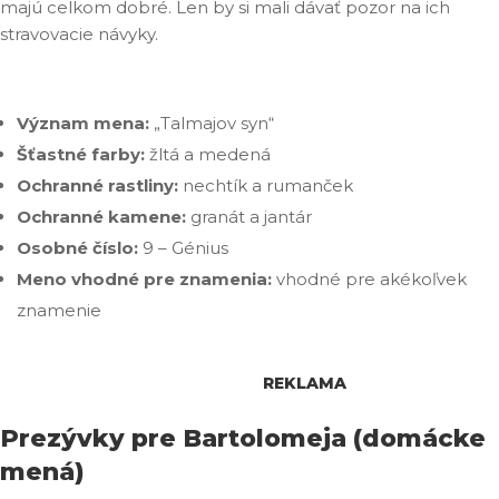
majú celkom dobré. Len by si mali dávať pozor na ich
stravovacie návyky.
Význam mena:
„Talmajov syn“
Šťastné farby:
žltá a medená
Ochranné rastliny:
nechtík a rumanček
Ochranné kamene:
granát a jantár
Osobné číslo:
9 – Génius
Meno vhodné pre znamenia:
vhodné pre akékoľvek
znamenie
REKLAMA
Prezývky pre Bartolomeja (domácke
mená)