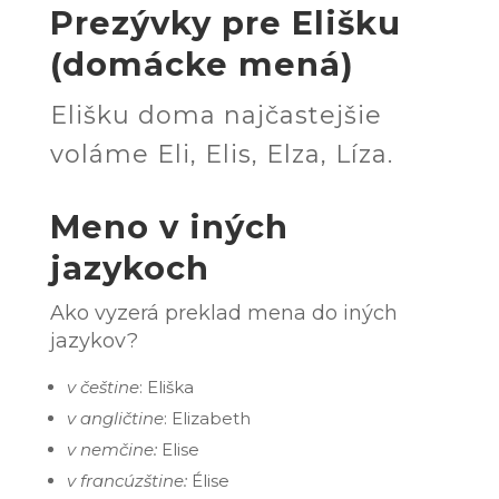
Prezývky pre Elišku
(domácke mená)
Elišku doma najčastejšie
voláme Eli, Elis, Elza, Líza.
Meno v iných
jazyk
och
Ako vyzerá preklad mena do iných
jazykov?
v češtine
: Eliška
v angličtine
: Elizabeth
v nemčine:
Elise
v francúzštine:
Élise