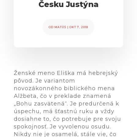
Česku Justýna
OD
MATÚŠ
|
OKT 7, 2018
Ženské meno Eliška má hebrejský
pôvod. Je variantom
novozákonného biblického mena
Alžbeta, čo v preklade znamená
„Bohu zasvätená“. Je predurčená k
úspechu, má šťastnú ruku a vždy
dosiahne to, čo potrebuje pre svoju
spokojnosť. Je vyvolenou osudu.
Nikdy nie je osamelá, stále vie, čo