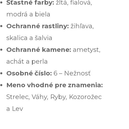
Šťastné farby:
žltá, fialová,
modrá a biela
Ochranné rastliny:
žihľava,
skalica a šalvia
Ochranné kamene:
ametyst,
achát a perla
Osobné číslo:
6 – Nežnosť
Meno vhodné pre znamenia:
Strelec, Váhy, Ryby, Kozorožec
a Lev