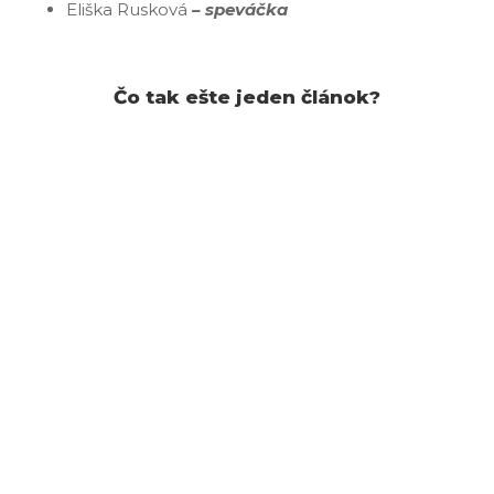
Eliška Rusková
– speváčka
Čo tak ešte jeden článok?
Mužské meno Teodor má grécky pôvod
pochádza zo slova "théos"-"boh" a v preklade
znamená "boží dar, bohom darovaný". Vie sa
obracať a konať v pravý čas aj bez pomoci iných.
Nebojí sa neúspechu a...