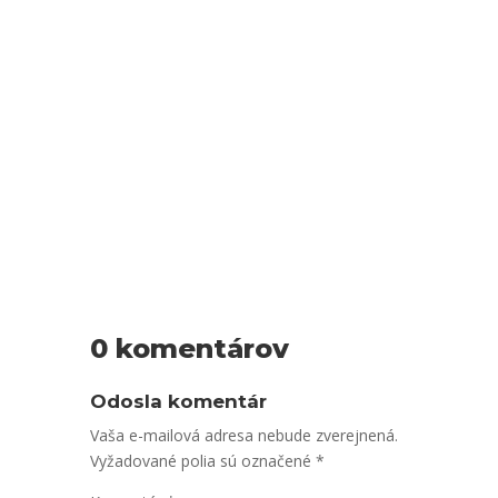
Mužské meno Bohumír má slovanský pôvod a
znamená "Bohu mier", "zmieruj sa s Bohom". Má v
živote vždy jasný cieľ a málokedy odbočí z
priamej cesty. City nie sú pre neho nejako veľmi
dôležité, aj keď...
0 komentárov
Odosla komentár
Vaša e-mailová adresa nebude zverejnená.
Vyžadované polia sú označené
*