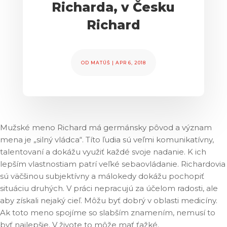
Richarda, v Česku
Richard
OD
MATÚŠ
|
APR 6, 2018
Mužské meno Richard má germánsky pôvod a význam
mena je „silný vládca“. Títo ľudia sú veľmi komunikatívny,
talentovaní a dokážu využiť každé svoje nadanie. K ich
lepším vlastnostiam patrí veľké sebaovládanie. Richardovia
sú väčšinou subjektívny a málokedy dokážu pochopiť
situáciu druhých. V práci nepracujú za účelom radosti, ale
aby získali nejaký cieľ. Môžu byť dobrý v oblasti medicíny.
Ak toto meno spojíme so slabším znamením, nemusí to
byť najlepšie. V živote to môže mať ťažké.