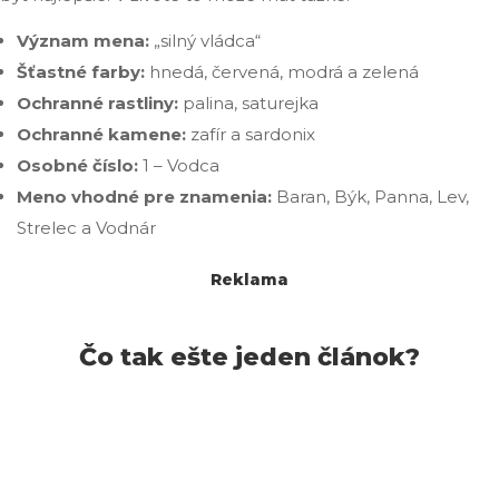
Význam mena:
„silný vládca“
Šťastné farby:
hnedá, červená, modrá a zelená
Ochranné rastliny:
palina, saturejka
Ochranné kamene:
zafír a sardonix
Osobné číslo:
1 – Vodca
Meno vhodné pre znamenia:
Baran, Býk, Panna, Lev,
Strelec a Vodnár
Reklama
Čo tak ešte jeden článok?