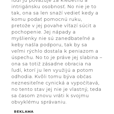
ľudí ju považuje za klebetnú a
intrigánsku osobnosť. No nie je to
tak, ona sa len snaží vedieť kedy a
komu podať pomocnú ruku,
pretože v jej povahe víťazí súcit a
pochopenie. Jej nápady a
myšlienky nie sú zanedbateľné a
keby našla podporu, tak by sa
veľmi rýchlo dostala k peniazom a
úspechu. No to je práve jej slabina –
ona sa totiž zásadne obracia na
ľudí, ktorí ju len využijú a potom
odhodia. Kvôli tomu býva občas
neznesiteľne cynická a vypočítavá,
no tento stav jej nie je vlastný, teda
sa časom znovu vráti k svojmu
obvyklému správaniu.
REKLAMA