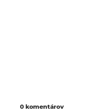
Mužské meno Bohumír má slovanský pôvod a
znamená "Bohu mier", "zmieruj sa s Bohom". Má v
živote vždy jasný cieľ a málokedy odbočí z
priamej cesty. City nie sú pre neho nejako veľmi
dôležité, aj keď...
0 komentárov