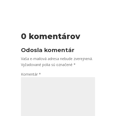
priamej cesty. City nie sú pre neho nejako veľmi
dôležité, aj keď...
0 komentárov
Odosla komentár
Vaša e-mailová adresa nebude zverejnená.
Vyžadované polia sú označené
*
Komentár
*