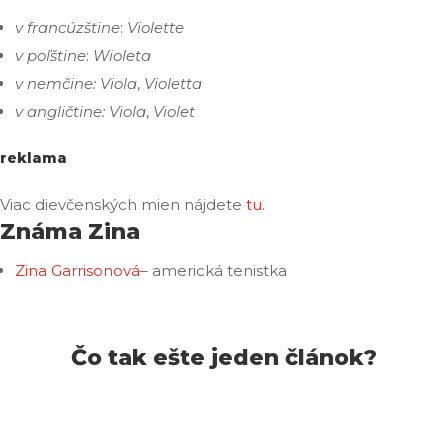
v francúzštine
:
Violette
v poľštine
:
Wioleta
v nemčine:
Viola
,
Violetta
v angličtine:
Viola
,
Violet
reklama
Viac dievčenských mien nájdete
tu
.
Známa Zina
Zina Garrisonová
– americká tenistka
Čo tak ešte jeden článok?