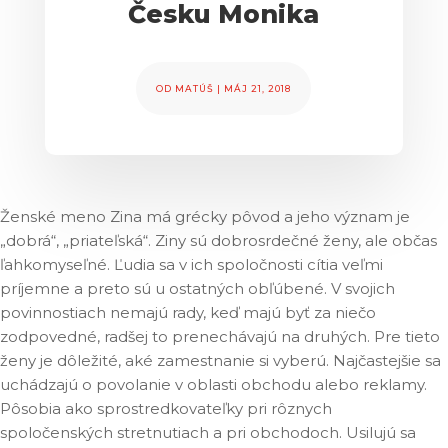
Česku Monika
OD
MATÚŠ
|
MÁJ 21, 2018
Ženské meno Zina má grécky pôvod a jeho význam je
„dobrá“, „priateľská“. Ziny sú dobrosrdečné ženy, ale občas
ľahkomyseľné. Ľudia sa v ich spoločnosti cítia veľmi
príjemne a preto sú u ostatných obľúbené. V svojich
povinnostiach nemajú rady, keď majú byť za niečo
zodpovedné, radšej to prenechávajú na druhých. Pre tieto
ženy je dôležité, aké zamestnanie si vyberú. Najčastejšie sa
uchádzajú o povolanie v oblasti obchodu alebo reklamy.
Pôsobia ako sprostredkovateľky pri rôznych
spoločenských stretnutiach a pri obchodoch. Usilujú sa