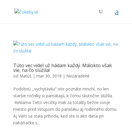
Túto vec videl už hádam každý. Málokto však
vie, na čo slúžila!
od
Matúš
|
mar 30, 2018
|
Nezaradené
Podobnú ,,vychytávku” iste poznáte mnohí, no len
staršie ročníky si pamätajú, k čomu skutočne slúžila.
Reklama Tieto vecičky mali za totality bežne svoje
miesto pred vstupom do paneláku aj rodinného domu.
Aj Vám sa stala príhoda, keď ste si ako dieťa pri
naháňačke s...