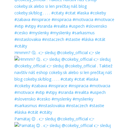
Hmmm? 🤔 . 👉 sleduj @cokeby_official 👉 sle
Pamätaj 😊 . 👉 sleduj @cokeby_official 👉