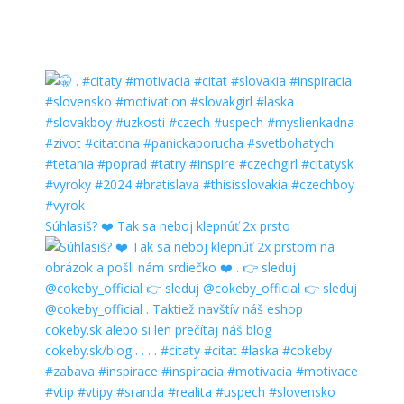
Súhlasiš? ❤️ Tak sa neboj klepnúť 2x prsto