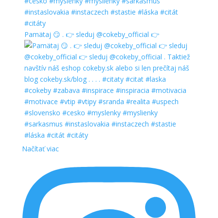
Pamätaj 😏 . 👉 sleduj @cokeby_official 👉
Načítať viac