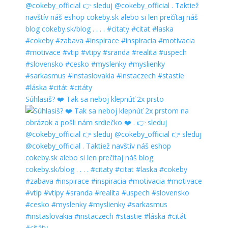
Súhlasiš? ❤️ Tak sa neboj klepnúť 2x prsto