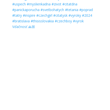
Vďačnosť 🙏🏼