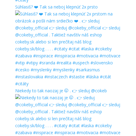
Súhlasiš? ❤️ Tak sa neboj klepnúť 2x prsto
Niekedy to tak naozaj je 🤭 . 👉 sleduj @cokeb