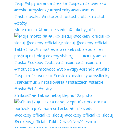
Moje motto 😂 ❤️ . 👉 sleduj @cokeby_offic
Súhlasiš? ❤️ Tak sa neboj klepnúť 2x prsto