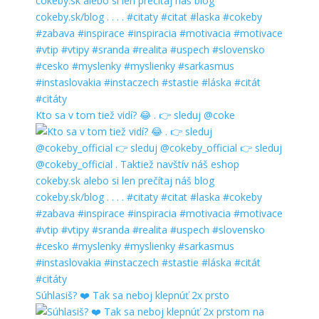
Kto sa v tom tiež vidí? 😂 . 👉 sleduj @coke
Súhlasiš? ❤️ Tak sa neboj klepnúť 2x prsto