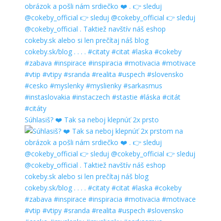
Súhlasiš? ❤️ Tak sa neboj klepnúť 2x prsto