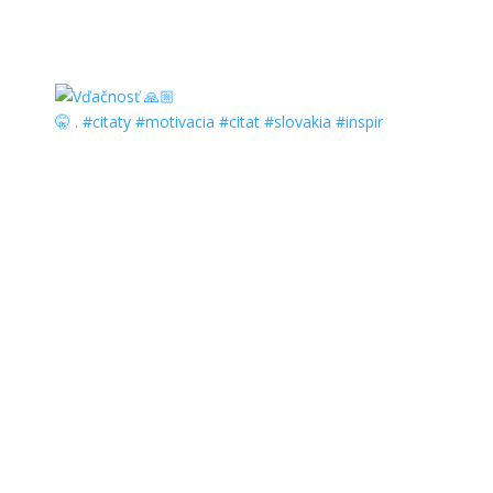
🤫 . #citaty #motivacia #citat #slovakia #inspir