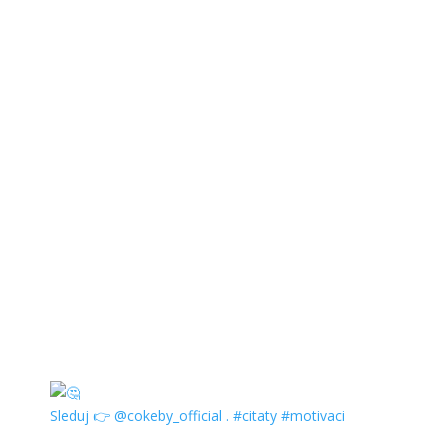
Sleduj 👉 @cokeby_official . #citaty #motivaci