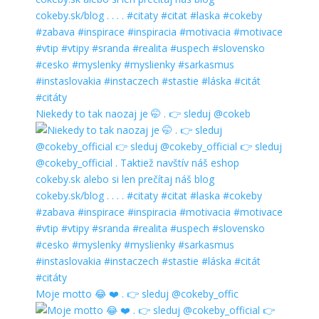
Niekedy to tak naozaj je 🤭 . 👉 sleduj @cokeb
Moje motto 😂 ❤️ . 👉 sleduj @cokeby_offic