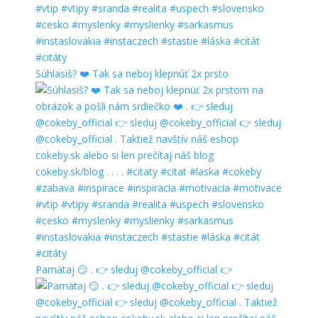
Súhlasiš? ❤️ Tak sa neboj klepnúť 2x prsto
Pamätaj 😏 . 👉 sleduj @cokeby_official 👉