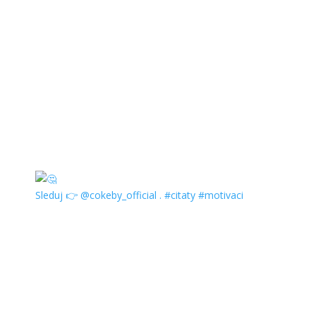
Sleduj 👉 @cokeby_official . #citaty #motivaci