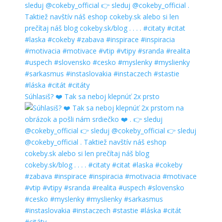
Súhlasiš? ❤️ Tak sa neboj klepnúť 2x prsto