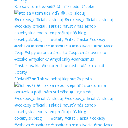
Kto sa v tom tiež vidí? 😂 . 👉 sleduj @coke
Súhlasiš? ❤️ Tak sa neboj klepnúť 2x prsto