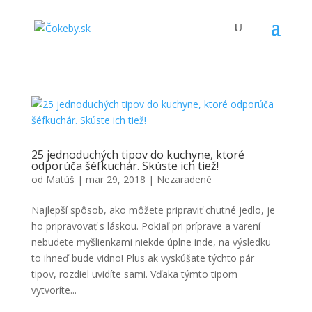
25 jednoduchých tipov do kuchyne, ktoré
odporúča šéfkuchár. Skúste ich tiež!
od
Matúš
|
mar 29, 2018
|
Nezaradené
Najlepší spôsob, ako môžete pripraviť chutné jedlo, je
ho pripravovať s láskou. Pokiaľ pri príprave a varení
nebudete myšlienkami niekde úplne inde, na výsledku
to ihneď bude vidno! Plus ak vyskúšate týchto pár
tipov, rozdiel uvidíte sami. Vďaka týmto tipom
vytvoríte...