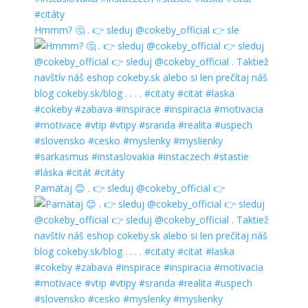
Hmmm? 🤔 . 👉 sleduj @cokeby_official 👉 sle
Pamätaj 😊 . 👉 sleduj @cokeby_official 👉