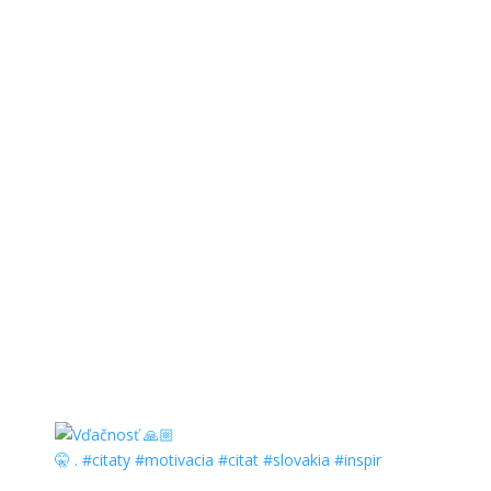
🤫 . #citaty #motivacia #citat #slovakia #inspir