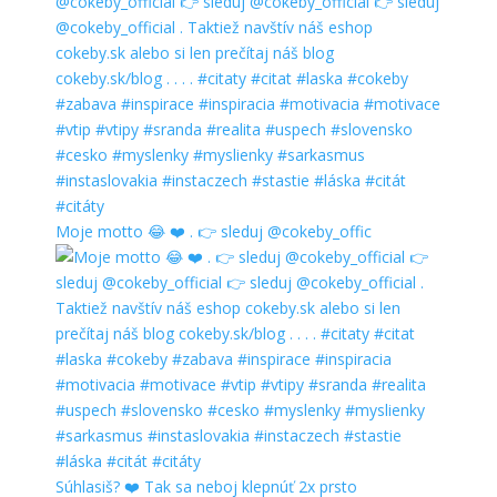
Moje motto 😂 ❤️ . 👉 sleduj @cokeby_offic
Súhlasiš? ❤️ Tak sa neboj klepnúť 2x prsto