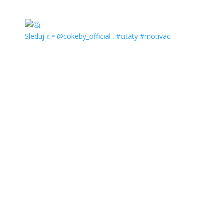
Sleduj 👉 @cokeby_official . #citaty #motivaci