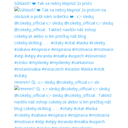
Súhlasiš? ❤️ Tak sa neboj klepnúť 2x prsto
Hmmm? 🤔 . 👉 sleduj @cokeby_official 👉 sle