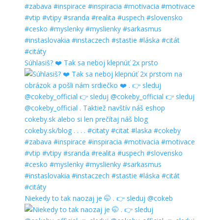
Súhlasiš? ❤️ Tak sa neboj klepnúť 2x prsto
Niekedy to tak naozaj je 🤭 . 👉 sleduj @cokeb