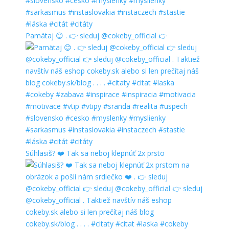
Pamätaj 😊 . 👉 sleduj @cokeby_official 👉
Súhlasiš? ❤️ Tak sa neboj klepnúť 2x prsto