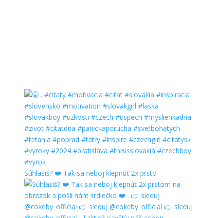
Súhlasiš? ❤️ Tak sa neboj klepnúť 2x prsto