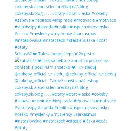
Súhlasiš? ❤️ Tak sa neboj klepnúť 2x prsto