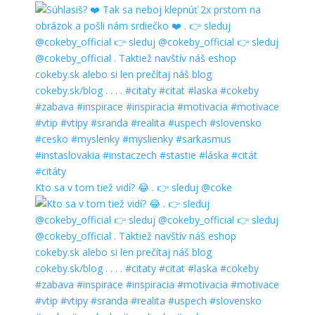
Kto sa v tom tiež vidí? 😂 . 👉 sleduj @coke