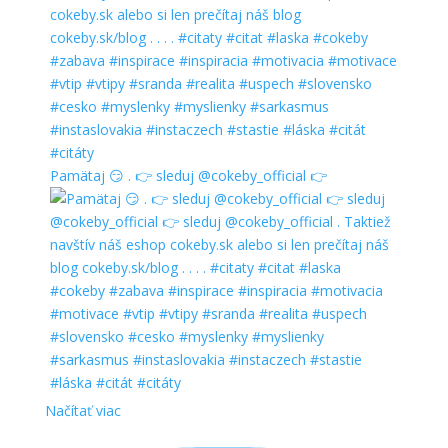
Pamätaj 😏 . 👉 sleduj @cokeby_official 👉
Načítať viac