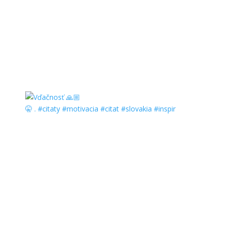
🤫 . #citaty #motivacia #citat #slovakia #inspir