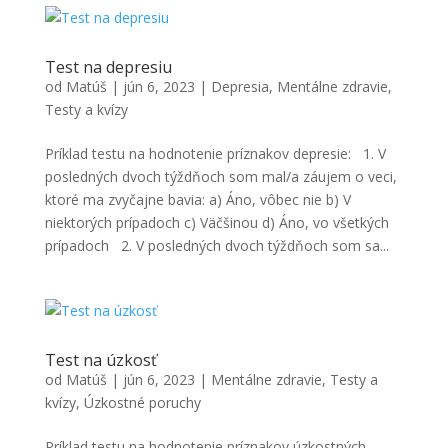
Test na depresiu
od
Matúš
|
jún 6, 2023
|
Depresia
,
Mentálne zdravie
,
Testy a kvízy
Príklad testu na hodnotenie príznakov depresie: 1. V
posledných dvoch týždňoch som mal/a záujem o veci,
ktoré ma zvyčajne bavia: a) Áno, vôbec nie b) V
niektorých prípadoch c) Väčšinou d) Áno, vo všetkých
prípadoch 2. V posledných dvoch týždňoch som sa...
Test na úzkosť
od
Matúš
|
jún 6, 2023
|
Mentálne zdravie
,
Testy a
kvízy
,
Úzkostné poruchy
Príklad testu na hodnotenie príznakov úzkostných