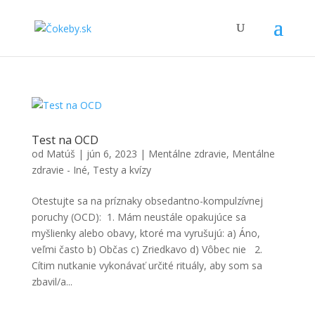
Test na OCD
od
Matúš
|
jún 6, 2023
|
Mentálne zdravie
,
Mentálne
zdravie - Iné
,
Testy a kvízy
Otestujte sa na príznaky obsedantno-kompulzívnej
poruchy (OCD): 1. Mám neustále opakujúce sa
myšlienky alebo obavy, ktoré ma vyrušujú: a) Áno,
veľmi často b) Občas c) Zriedkavo d) Vôbec nie 2.
Cítim nutkanie vykonávať určité rituály, aby som sa
zbavil/a...