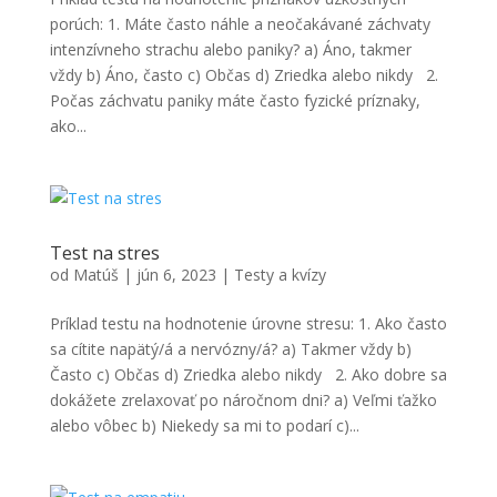
porúch: 1. Máte často náhle a neočakávané záchvaty
intenzívneho strachu alebo paniky? a) Áno, takmer
vždy b) Áno, často c) Občas d) Zriedka alebo nikdy 2.
Počas záchvatu paniky máte často fyzické príznaky,
ako...
Test na stres
od
Matúš
|
jún 6, 2023
|
Testy a kvízy
Príklad testu na hodnotenie úrovne stresu: 1. Ako často
sa cítite napätý/á a nervózny/á? a) Takmer vždy b)
Často c) Občas d) Zriedka alebo nikdy 2. Ako dobre sa
dokážete zrelaxovať po náročnom dni? a) Veľmi ťažko
alebo vôbec b) Niekedy sa mi to podarí c)...